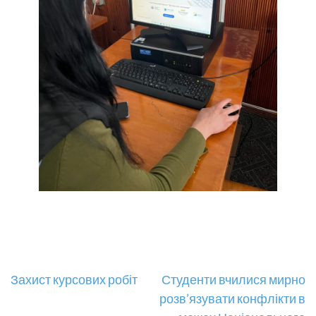
Навігація
Захист курсових робіт
Студенти вчилися мирно
розв’язувати конфлікти в
записів