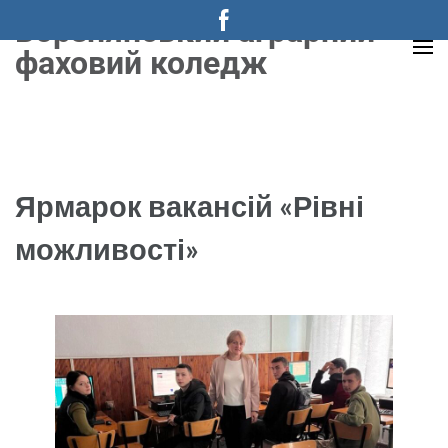
Перейти
Борзнянський аграрний
до
фаховий коледж
вмісту
(натисніть
Enter)
Ярмарок вакансій «Рівні
можливості»