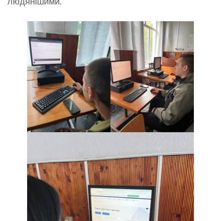
людянішими.