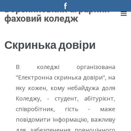
Перейти
Борзнянський аграрний
до
фаховий коледж
вмісту
(натисніть
Enter)
Скринька довіри
В коледжі організована
"Електронна скринька довіри", на
яку кожен, кому небайдужа доля
Коледжу, - студент, абітурієнт,
співробітник, гість - маже
повідомити інформацію, важливу
для забезпечення повноцінного