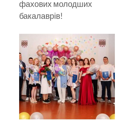
фахових молодших
бакалаврів!