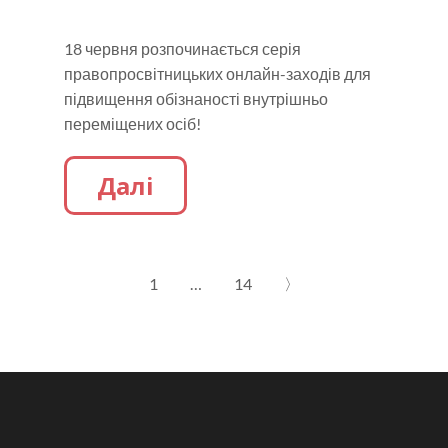
18 червня розпочинається серія
правопросвітницьких онлайн-заходів для
підвищення обізнаності внутрішньо
переміщених осіб!
Далі
1
…
14
〉