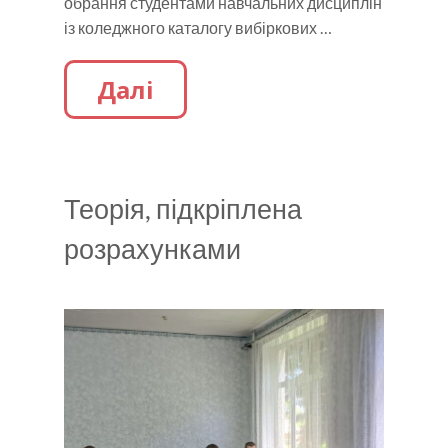
обрання студентами навчальних дисциплін
із коледжного каталогу вибіркових …
Далі
Теорія, підкріплена
розрахунками