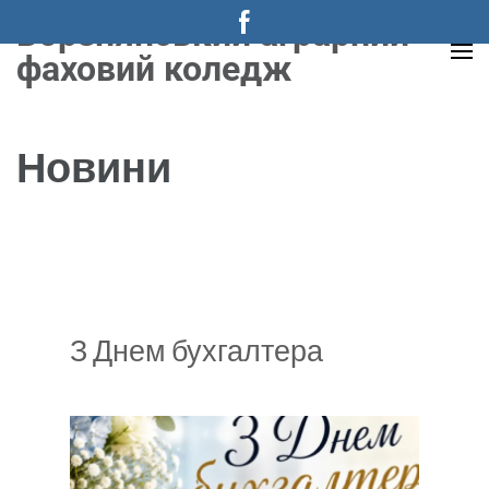
Перейти
Борзнянський аграрний
до
фаховий коледж
вмісту
(натисніть
Enter)
Новини
З Днем бухгалтера