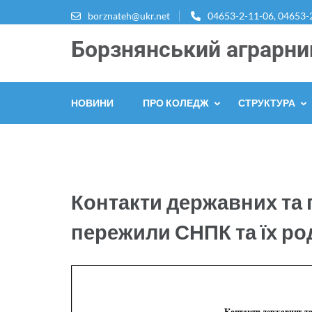
Перейти
borznateh@ukr.net
04653-2-11-06, 04653-
до
Борзнянський аграрни
вмісту
(натисніть
Enter)
НОВИНИ
ПРО КОЛЕДЖ
СТРУКТУРА
Контакти державних та 
пережили СНПК та їх род