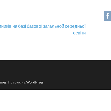
ників на базі базової загальной середньої
освіти
emes
. Працює на
WordPress
.