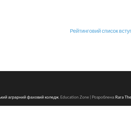
Рейтинговий список вступ
кий аграрний фаховий коледж
.
Education Zone | Розроблена
Rara Th