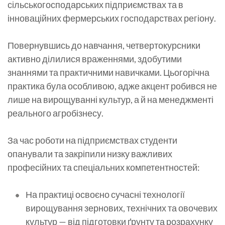
сільськогосподарських підприємствах та в
інноваційних фермерських господарствах регіону.
Повернувшись до навчання, четвертокурсники
активно ділилися враженнями, здобутими
знаннями та практичними навичками. Цьогорічна
практика була особливою, адже акцент робився не
лише на вирощуванні культур, а й на менеджменті
реального агробізнесу.
За час роботи на підприємствах студенти
опанували та закріпили низку важливих
професійних та спеціальних компетентностей:
На практиці освоєно сучасні технології
вирощування зернових, технічних та овочевих
культур — від підготовки ґрунту та розрахунку