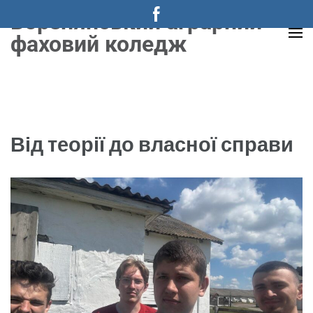
Перейти
Борзнянський аграрний
до
фаховий коледж
вмісту
(натисніть
Enter)
Від теорії до власної справи