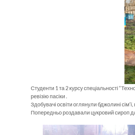
Студенти 1 та 2 курсу спеціальності “Те
ревізію пасіки .
Здобувачі освіти оглянули бджолині сім’ї,
Попередньо роздавали цукровий сироп д