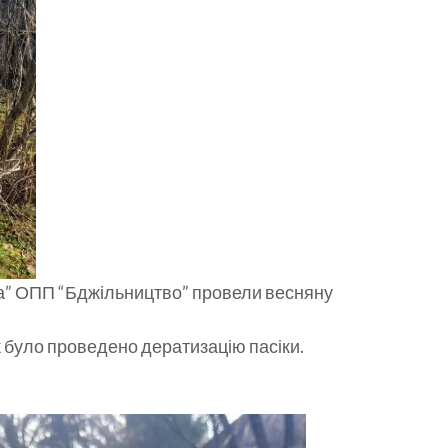
тва” ОПП “Бджільництво” провели весняну
ож було проведено дератизацію пасіки.