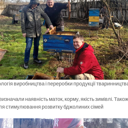
хнологія виробництва і переробки продукції тваринниц
 визначали наявність маток, корму, якість зимівлі. Так
ля стимулювання розвитку бджолиних сімей