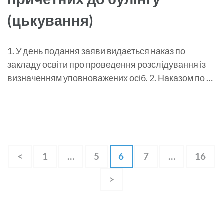
(цькування)
1. У день подання заяви видається наказ по
закладу освіти про проведення розслідування із
визначенням уповноважених осіб. 2. Наказом по …
Пагінація
Сторінку
Сторінку
Сторінку
Сторінку
Сторі
<
1
…
5
6
7
…
16
записів
>