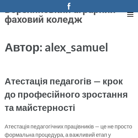
Перейти
Борзнянський аграрний
до
фаховий коледж
вмісту
(натисніть
Enter)
Автор:
alex_samuel
Атестація педагогів — крок
до професійного зростання
та майстерності
Атестація педагогічних працівників — це не просто
формальна процедура, а важливий етап у